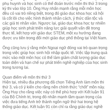
phụ huynh và học sinh có thể đoán trước môn thi thứ 3 trong
kỳ thi vào lớp 10. Ông Huy nhấn mạnh rằng mỗi môn học
đều có vai trò riêng biệt, trong đó giáo dục khoa học xã hội
là cốt lõi cho việc hình thành nhân cách, ý thức dân tộc và
các giá trị nhân văn. Ngược lại, giáo dục khoa học tự nhiên
giúp học sinh phát triển năng lực giải quyết vấn đề trong
thực tế, kết hợp với giáo dục STEM, một xu hướng đang
được ưu tiên trong đổi mới giáo dục phổ thông tại Việt Nam.
Ông cũng lưu ý rằng môn Ngoại ngữ đóng vai trò quan trọng
trong việc giúp học sinh hội nhập quốc tế. Việc tập trung quá
mức vào một môn học có thể làm giảm chất lượng giáo dục
toàn diện và hạn chế sự phát triển nghề nghiệp của học sinh
trong tương lai.
Quan điểm về môn thi thứ 3
Hiện tại, nhiều địa phương đã chọn Tiếng Anh làm môn thi
thứ 3, và có ý kiến cho rằng nên chính thức “chốt” môn này.
Ông Huy cho rằng việc này có thể phù hợp với Kết luận 91
của Bộ Chính trị, trong đó nhấn mạnh tầm quan trọng của
việc đưa tiếng Anh trở thành ngôn ngữ thứ hai trong hệ
thống giáo dục. Kết luận 91 còn chỉ ra rằng giáo dục nghề