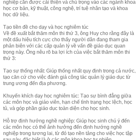
nghiệp cần được cải thiện và chú trọng vào các ngành khoa
học cơ bản, kỹ thuật, công nghệ, trí tuệ nhân tạo và khoa
học dữ liệu.
Tạo tiền đề cho dạy và học nghiêm túc
Về đề xuất bắt thăm môn thi thứ 3, ông Huy cho rằng đây là
một dấu hiệu tích cực cho thấy người dân đang tham gia
phản biện với các cấp quản lý về vấn đề giáo dục quan
trọng này. Ông nêu rõ ba lợi ích của việc bắt thăm môn thi
thứ 3:
Tạo sự thống nhất: Giúp thống nhất quy định trong cả nước,
tạo căn cứ cho việc đánh giá công tác quản lý giáo dục từ
trung ương đến địa phương.
Khuyến khích dạy học nghiêm túc: Tạo sự bình đẳng giữa
các môn học và giáo viên, hạn chế tình trạng học lệch, học
tủ, và góp phần giáo dục toàn diện cho học sinh.
Hỗ trợ định hướng nghề nghiệp: Giúp học sinh chú ý đến
các môn học có thể ảnh hưởng đến định hướng nghề
nghiệp trong tương lai, từ đó tạo nền tảng cho việc học tập
sau này, đặc biệt là ở các môn khoa học tự nhiên.