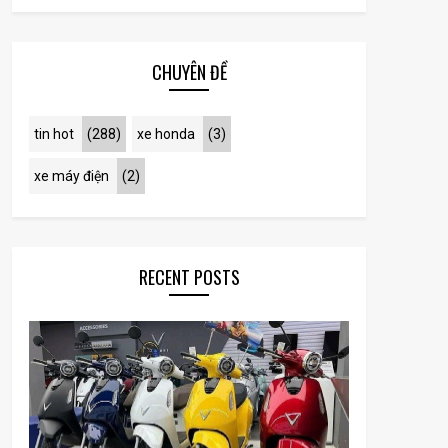
CHUYÊN ĐỀ
tin hot
(288)
xe honda
(3)
xe máy điện
(2)
RECENT POSTS