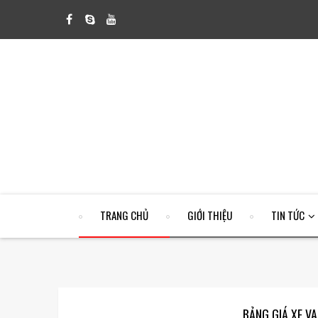
TRANG CHỦ
GIỚI THIỆU
TIN TỨC
BẢNG GIÁ XE V