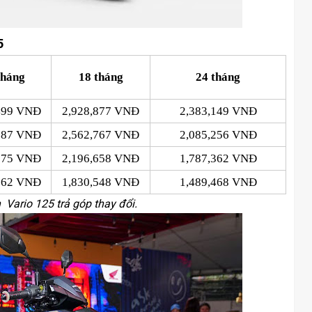
5
tháng
18 tháng
24 tháng
499 VNĐ
2,928,877 VNĐ
2,383,149 VNĐ
687 VNĐ
2,562,767 VNĐ
2,085,256 VNĐ
875 VNĐ
2,196,658 VNĐ
1,787,362 VNĐ
062 VNĐ
1,830,548 VNĐ
1,489,468 VNĐ
h Vario 125 trả góp thay đổi.