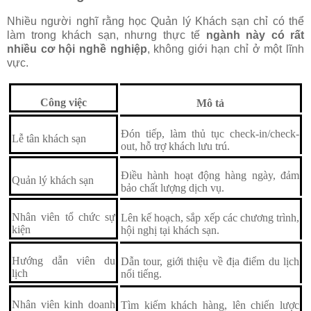
Nhiều người nghĩ rằng học Quản lý Khách sạn chỉ có thể
làm trong khách sạn, nhưng thực tế
ngành này có rất
nhiều cơ hội nghề nghiệp
, không giới hạn chỉ ở một lĩnh
vực.
Công việc
Mô tả
Đón tiếp, làm thủ tục check-in/check-
Lễ tân khách sạn
out, hỗ trợ khách lưu trú.
Điều hành hoạt động hàng ngày, đảm
Quản lý khách sạn
bảo chất lượng dịch vụ.
Nhân viên tổ chức sự
Lên kế hoạch, sắp xếp các chương trình,
kiện
hội nghị tại khách sạn.
Hướng dẫn viên du
Dẫn tour, giới thiệu về địa điểm du lịch
lịch
nổi tiếng.
Nhân viên kinh doanh
Tìm kiếm khách hàng, lên chiến lược