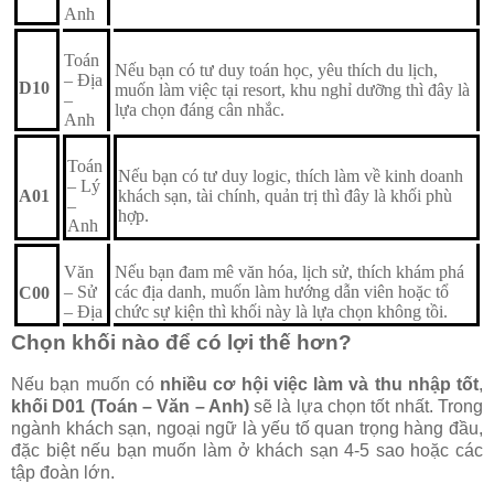
Anh
Toán
Nếu bạn có tư duy toán học, yêu thích du lịch,
– Địa
D10
muốn làm việc tại resort, khu nghỉ dưỡng thì đây là
–
lựa chọn đáng cân nhắc.
Anh
Toán
Nếu bạn có tư duy logic, thích làm về kinh doanh
– Lý
A01
khách sạn, tài chính, quản trị thì đây là khối phù
–
hợp.
Anh
Văn
Nếu bạn đam mê văn hóa, lịch sử, thích khám phá
– Sử
các địa danh, muốn làm hướng dẫn viên hoặc tổ
C00
– Địa
chức sự kiện thì khối này là lựa chọn không tồi.
Chọn khối nào để có lợi thế hơn?
Nếu bạn muốn có
nhiều cơ hội việc làm và thu nhập tốt
,
khối D01 (Toán – Văn – Anh)
sẽ là lựa chọn tốt nhất. Trong
ngành khách sạn, ngoại ngữ là yếu tố quan trọng hàng đầu,
đặc biệt nếu bạn muốn làm ở khách sạn 4-5 sao hoặc các
tập đoàn lớn.