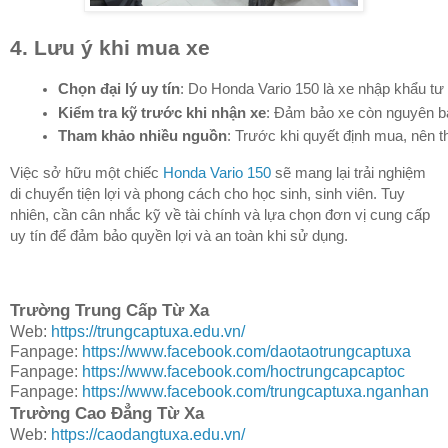
4. Lưu ý khi mua xe
Chọn đại lý uy tín
: Do Honda Vario 150 là xe nhập khẩu tư
Kiểm tra kỹ trước khi nhận xe
: Đảm bảo xe còn nguyên bản
Tham khảo nhiều nguồn
: Trước khi quyết định mua, nên t
Việc sở hữu một chiếc
Honda Vario 150
sẽ mang lại trải nghiệm
di chuyển tiện lợi và phong cách cho học sinh, sinh viên. Tuy
nhiên, cần cân nhắc kỹ về tài chính và lựa chọn đơn vị cung cấp
uy tín để đảm bảo quyền lợi và an toàn khi sử dụng.
Trường Trung Cấp Từ Xa
Web:
https://trungcaptuxa.edu.vn/
Fanpage:
https://www.facebook.com/daotaotrungcaptuxa
Fanpage:
https://www.facebook.com/hoctrungcapcaptoc
Fanpage:
https://www.facebook.com/trungcaptuxa.nganhan
Trường Cao Đẳng Từ Xa
Web:
https://caodangtuxa.edu.vn/