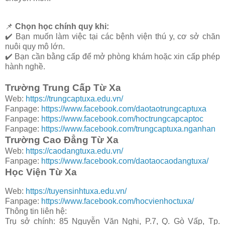
📌
Chọn học chính quy khi:
✔️ Bạn muốn làm việc tại các bệnh viện thú y, cơ sở chăn
nuôi quy mô lớn.
✔️ Bạn cần bằng cấp để mở phòng khám hoặc xin cấp phép
hành nghề.
Trường Trung Cấp Từ Xa
Web:
https://trungcaptuxa.edu.vn/
Fanpage:
https://www.facebook.com/daotaotrungcaptuxa
Fanpage:
https://www.facebook.com/hoctrungcapcaptoc
Fanpage:
https://www.facebook.com/trungcaptuxa.nganhan
Trường Cao Đẳng Từ Xa
Web:
https://caodangtuxa.edu.vn/
Fanpage:
https://www.facebook.com/daotaocaodangtuxa/
Học Viện Từ Xa
Web:
https://tuyensinhtuxa.edu.vn/
Fanpage:
https://www.facebook.com/hocvienhoctuxa/
Thông tin liên hệ:
Trụ sở chính: 85 Nguyễn Văn Nghi, P.7, Q. Gò Vấp, Tp.