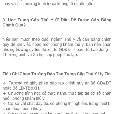
thay vì các chương trình từ xa không rõ nguồn gốc.
3. Học Trung Cấp Thú Y Ở Đâu Để Được Cấp Bằng
Chính Quy?
Nếu bạn muốn theo đuổi ngành Thú y và cần bằng chính
quy để
xin việc hoặc mở phòng khám thú y
, bạn nên chọn
những trường uy tín, được Bộ GD&ĐT hoặc Bộ Lao động –
Thương binh và Xã hội cấp phép đào tạo.
Tiêu Chí Chọn Trường Đào Tạo Trung Cấp Thú Y Uy Tín
🔹 Trường có
giấy phép đào tạo chính quy
từ Bộ GD&ĐT
hoặc Bộ LĐ-TB&XH.
🔹 Chương trình học
có thực hành, thực tập tại cơ sở chăn
nuôi, phòng khám thú y
.
🔹 Cơ sở vật chất đầy đủ, có phòng thí nghiệm, trang thiết bị
chẩn đoán bệnh thú y.
🔹 Đội ngũ giảng viên có kinh nghiệm thực tế trong ngành.