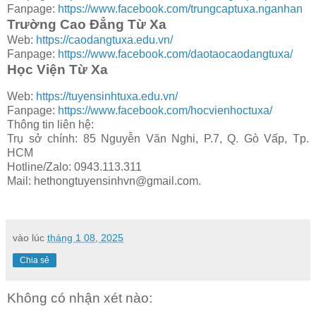
Fanpage:
https://www.facebook.com/trungcaptuxa.nganhan
Trường Cao Đẳng Từ Xa
Web:
https://caodangtuxa.edu.vn/
Fanpage:
https://www.facebook.com/daotaocaodangtuxa/
Học Viện Từ Xa
Web:
https://tuyensinhtuxa.edu.vn/
Fanpage:
https://www.facebook.com/hocvienhoctuxa/
Thông tin liên hệ:
Trụ sở chính: 85 Nguyễn Văn Nghi, P.7, Q. Gò Vấp, Tp.
HCM
Hotline/Zalo: 0943.113.311
Mail: hethongtuyensinhvn@gmail.com.
vào lúc
tháng 1 08, 2025
Chia sẻ
Không có nhận xét nào: