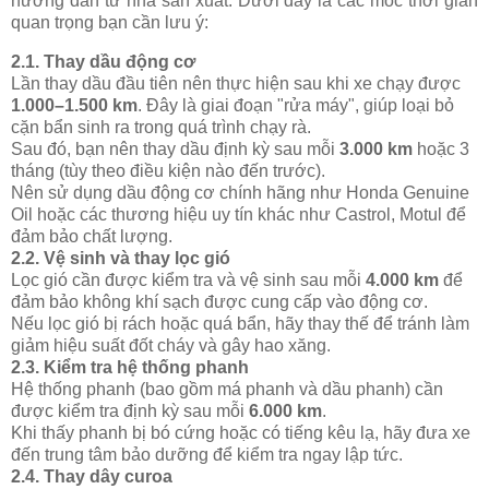
hướng dẫn từ nhà sản xuất. Dưới đây là các mốc thời gian
quan trọng bạn cần lưu ý:
2.1.
Thay dầu động cơ
Lần thay dầu đầu tiên nên thực hiện sau khi xe chạy được
1.000–1.500 km
. Đây là giai đoạn "rửa máy", giúp loại bỏ
cặn bẩn sinh ra trong quá trình chạy rà.
Sau đó, bạn nên thay dầu định kỳ sau mỗi
3.000 km
hoặc 3
tháng (tùy theo điều kiện nào đến trước).
Nên sử dụng dầu động cơ chính hãng như Honda Genuine
Oil hoặc các thương hiệu uy tín khác như Castrol, Motul để
đảm bảo chất lượng.
2.2.
Vệ sinh và thay lọc gió
Lọc gió cần được kiểm tra và vệ sinh sau mỗi
4.000 km
để
đảm bảo không khí sạch được cung cấp vào động cơ.
Nếu lọc gió bị rách hoặc quá bẩn, hãy thay thế để tránh làm
giảm hiệu suất đốt cháy và gây hao xăng.
2.3.
Kiểm tra hệ thống phanh
Hệ thống phanh (bao gồm má phanh và dầu phanh) cần
được kiểm tra định kỳ sau mỗi
6.000 km
.
Khi thấy phanh bị bó cứng hoặc có tiếng kêu lạ, hãy đưa xe
đến trung tâm bảo dưỡng để kiểm tra ngay lập tức.
2.4.
Thay dây curoa