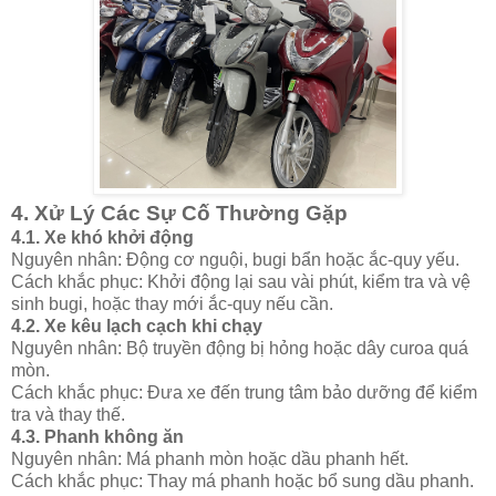
4.
Xử Lý Các Sự Cố Thường Gặp
4.1.
Xe khó khởi động
Nguyên nhân
: Động cơ nguội, bugi bẩn hoặc ắc-quy yếu.
Cách khắc phục
: Khởi động lại sau vài phút, kiểm tra và vệ
sinh bugi, hoặc thay mới ắc-quy nếu cần.
4.2.
Xe kêu lạch cạch khi chạy
Nguyên nhân
: Bộ truyền động bị hỏng hoặc dây curoa quá
mòn.
Cách khắc phục
: Đưa xe đến trung tâm bảo dưỡng để kiểm
tra và thay thế.
4.3.
Phanh không ăn
Nguyên nhân
: Má phanh mòn hoặc dầu phanh hết.
Cách khắc phục
: Thay má phanh hoặc bổ sung dầu phanh.