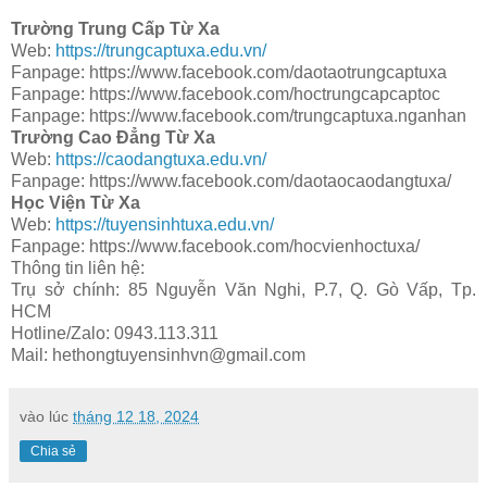
Trường Trung Cấp Từ Xa
Web:
https://trungcaptuxa.edu.vn/
Fanpage: https://www.facebook.com/daotaotrungcaptuxa
Fanpage: https://www.facebook.com/hoctrungcapcaptoc
Fanpage: https://www.facebook.com/trungcaptuxa.nganhan
Trường Cao Đẳng Từ Xa
Web:
https://caodangtuxa.edu.vn/
Fanpage: https://www.facebook.com/daotaocaodangtuxa/
Học Viện Từ Xa
Web:
https://tuyensinhtuxa.edu.vn/
Fanpage: https://www.facebook.com/hocvienhoctuxa/
Thông tin liên hệ:
Trụ sở chính: 85 Nguyễn Văn Nghi, P.7, Q. Gò Vấp, Tp.
HCM
Hotline/Zalo: 0943.113.311
Mail: hethongtuyensinhvn@gmail.com
vào lúc
tháng 12 18, 2024
Chia sẻ