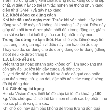
Tránh sử dụng xăng kém chất lượng hoặc xăng có pha tạp
chất, vì điều này có thể làm tắc nghẽn hệ thống phun xăng
điện tử (PGM-FI) và gây hao xăng.
1.2.
Khởi động xe đúng cách
Khi bắt đầu một ngày mới
: Trước khi vận hành, hãy khởi
động xe và để máy nổ không tải khoảng 1–2 phút. Điều này
giúp dầu bôi trơn được phân phối đều trong động cơ, giảm
ma sát và kéo dài tuổi thọ của các bộ phận máy móc.
Trong lúc dừng xe tạm thời
: Hạn chế việc tắt/mở máy liên
tục trong thời gian ngắn vì điều này làm hao tổn ắc-quy.
Thay vào đó, sử dụng chế độ dừng động cơ tự động (idling
stop) nếu xe được trang bị.
1.3.
Lái xe đều ga
Việc tăng ga hoặc phanh gấp không chỉ làm hao xăng mà
còn gây áp lực lớn lên dây curoa và động cơ.
Duy trì tốc độ ổn định, tránh lái xe ở tốc độ quá cao hoặc
quá thấp trong thời gian dài, đặc biệt trên các cung đường
đô thị đông đúc.
1.4.
Giữ đúng tải trọng
Honda Vision được thiết kế để chịu tải tối đa khoảng
160
kg
. Việc chở quá tải có thể làm mòn nhanh các bộ phận như
lốp xe, phanh và giảm xóc.
Khi chở đồ, hãy đảm bảo không để trọng lượng dồn quá