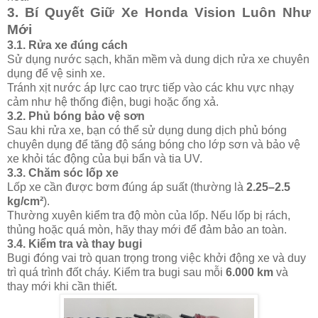
3.
Bí Quyết Giữ Xe Honda Vision Luôn Như
Mới
3.1.
Rửa xe đúng cách
Sử dụng nước sạch, khăn mềm và dung dịch rửa xe chuyên
dụng để vệ sinh xe.
Tránh xịt nước áp lực cao trực tiếp vào các khu vực nhạy
cảm như hệ thống điện, bugi hoặc ống xả.
3.2.
Phủ bóng bảo vệ sơn
Sau khi rửa xe, bạn có thể sử dụng dung dịch phủ bóng
chuyên dụng để tăng độ sáng bóng cho lớp sơn và bảo vệ
xe khỏi tác động của bụi bẩn và tia UV.
3.3.
Chăm sóc lốp xe
Lốp xe cần được bơm đúng áp suất (thường là
2.25–2.5
kg/cm²
).
Thường xuyên kiểm tra độ mòn của lốp. Nếu lốp bị rách,
thủng hoặc quá mòn, hãy thay mới để đảm bảo an toàn.
3.4.
Kiểm tra và thay bugi
Bugi đóng vai trò quan trọng trong việc khởi động xe và duy
trì quá trình đốt cháy. Kiểm tra bugi sau mỗi
6.000 km
và
thay mới khi cần thiết.