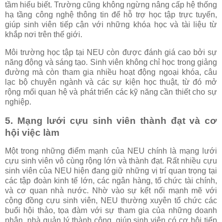
tầm hiểu biết. Trường cũng không ngừng nâng cấp hệ thống
hạ tầng công nghệ thông tin để hỗ trợ học tập trực tuyến,
giúp sinh viên tiếp cận với những khóa học và tài liệu từ
khắp nơi trên thế giới.
Môi trường học tập tại NEU còn được đánh giá cao bởi sự
năng động và sáng tạo. Sinh viên không chỉ học trong giảng
đường mà còn tham gia nhiều hoạt động ngoại khóa, câu
lạc bộ chuyên ngành và các sự kiện học thuật, từ đó mở
rộng mối quan hệ và phát triển các kỹ năng cần thiết cho sự
nghiệp.
5. Mạng lưới cựu sinh viên thành đạt và cơ
hội việc làm
Một trong những điểm mạnh của NEU chính là mạng lưới
cựu sinh viên vô cùng rộng lớn và thành đạt. Rất nhiều cựu
sinh viên của NEU hiện đang giữ những vị trí quan trọng tại
các tập đoàn kinh tế lớn, các ngân hàng, tổ chức tài chính,
và cơ quan nhà nước. Nhờ vào sự kết nối mạnh mẽ với
cộng đồng cựu sinh viên, NEU thường xuyên tổ chức các
buổi hội thảo, tọa đàm với sự tham gia của những doanh
nhân, nhà quản lý thành công, giúp sinh viên có cơ hội tiếp