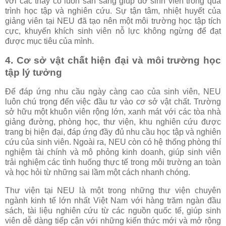
với các thầy cô luôn sẵn sàng giúp đỡ sinh viên trong quá
trình học tập và nghiên cứu. Sự tận tâm, nhiệt huyết của
giảng viên tại NEU đã tạo nên một môi trường học tập tích
cực, khuyến khích sinh viên nỗ lực không ngừng để đạt
được mục tiêu của mình.
4. Cơ sở vật chất hiện đại và môi trường học
tập lý tưởng
Để đáp ứng nhu cầu ngày càng cao của sinh viên, NEU
luôn chú trọng đến việc đầu tư vào cơ sở vật chất. Trường
sở hữu một khuôn viên rộng lớn, xanh mát với các tòa nhà
giảng đường, phòng học, thư viện, khu nghiên cứu được
trang bị hiện đại, đáp ứng đầy đủ nhu cầu học tập và nghiên
cứu của sinh viên. Ngoài ra, NEU còn có hệ thống phòng thí
nghiệm tài chính và mô phỏng kinh doanh, giúp sinh viên
trải nghiệm các tình huống thực tế trong môi trường an toàn
và học hỏi từ những sai lầm một cách nhanh chóng.
Thư viện tại NEU là một trong những thư viện chuyên
ngành kinh tế lớn nhất Việt Nam với hàng trăm ngàn đầu
sách, tài liệu nghiên cứu từ các nguồn quốc tế, giúp sinh
viên dễ dàng tiếp cận với những kiến thức mới và mở rộng