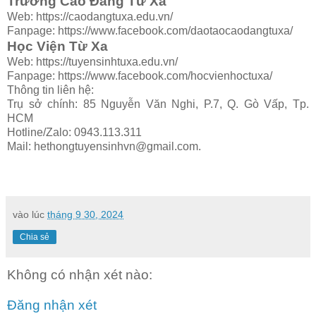
Trường Cao Đẳng Từ Xa
Web: https://caodangtuxa.edu.vn/
Fanpage: https://www.facebook.com/daotaocaodangtuxa/
Học Viện Từ Xa
Web: https://tuyensinhtuxa.edu.vn/
Fanpage: https://www.facebook.com/hocvienhoctuxa/
Thông tin liên hệ:
Trụ sở chính: 85 Nguyễn Văn Nghi, P.7, Q. Gò Vấp, Tp.
HCM
Hotline/Zalo: 0943.113.311
Mail: hethongtuyensinhvn@gmail.com.
vào lúc
tháng 9 30, 2024
Chia sẻ
Không có nhận xét nào:
Đăng nhận xét