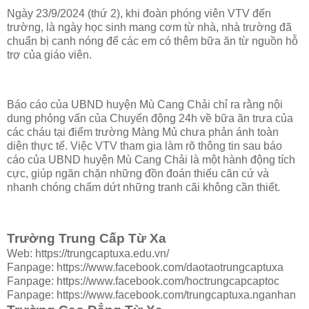
Ngày 23/9/2024 (thứ 2), khi đoàn phóng viên VTV đến
trường, là ngày học sinh mang cơm từ nhà, nhà trường đã
chuẩn bị canh nóng để các em có thêm bữa ăn từ nguồn hỗ
trợ của giáo viên.
Báo cáo của UBND huyện Mù Cang Chải chỉ ra rằng nội
dung phỏng vấn của Chuyển động 24h về bữa ăn trưa của
các cháu tại điểm trường Màng Mủ chưa phản ánh toàn
diện thực tế. Việc VTV tham gia làm rõ thông tin sau báo
cáo của UBND huyện Mù Cang Chải là một hành động tích
cực, giúp ngăn chặn những đồn đoán thiếu căn cứ và
nhanh chóng chấm dứt những tranh cãi không cần thiết.
Trường Trung Cấp Từ Xa
Web: https://trungcaptuxa.edu.vn/
Fanpage: https://www.facebook.com/daotaotrungcaptuxa
Fanpage: https://www.facebook.com/hoctrungcapcaptoc
Fanpage: https://www.facebook.com/trungcaptuxa.nganhan