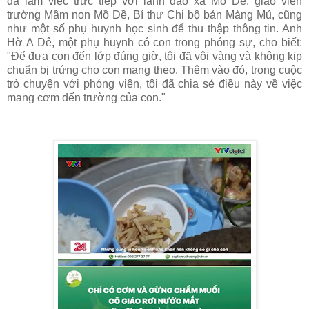
đã làm việc trực tiếp với lãnh đạo xã Mồ Dề, giáo viên
trường Mầm non Mồ Dề, Bí thư Chi bộ bản Màng Mủ, cũng
như một số phụ huynh học sinh để thu thập thông tin. Anh
Hờ A Dê, một phụ huynh có con trong phóng sự, cho biết:
"Để đưa con đến lớp đúng giờ, tôi đã vội vàng và không kịp
chuẩn bị trứng cho con mang theo. Thêm vào đó, trong cuộc
trò chuyện với phóng viên, tôi đã chia sẻ điều này về việc
mang cơm đến trường của con."