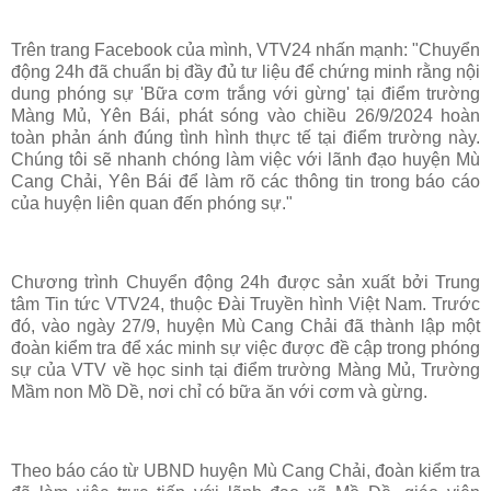
Trên trang Facebook của mình, VTV24 nhấn mạnh: "Chuyển
động 24h đã chuẩn bị đầy đủ tư liệu để chứng minh rằng nội
dung phóng sự 'Bữa cơm trắng với gừng' tại điểm trường
Màng Mủ, Yên Bái, phát sóng vào chiều 26/9/2024 hoàn
toàn phản ánh đúng tình hình thực tế tại điểm trường này.
Chúng tôi sẽ nhanh chóng làm việc với lãnh đạo huyện Mù
Cang Chải, Yên Bái để làm rõ các thông tin trong báo cáo
của huyện liên quan đến phóng sự."
Chương trình Chuyển động 24h được sản xuất bởi Trung
tâm Tin tức VTV24, thuộc Đài Truyền hình Việt Nam. Trước
đó, vào ngày 27/9, huyện Mù Cang Chải đã thành lập một
đoàn kiểm tra để xác minh sự việc được đề cập trong phóng
sự của VTV về học sinh tại điểm trường Màng Mủ, Trường
Mầm non Mồ Dề, nơi chỉ có bữa ăn với cơm và gừng.
Theo báo cáo từ UBND huyện Mù Cang Chải, đoàn kiểm tra