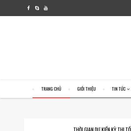
TRANG CHỦ
GIỚI THIỆU
TIN TỨC
THỜI GIAN DỰ KIẾN KỲ THI 