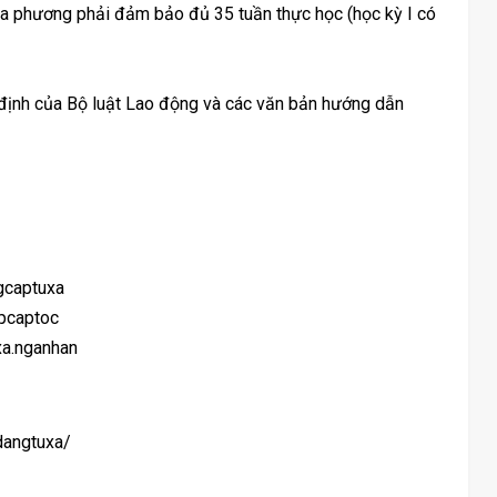
ịa phương phải đảm bảo đủ 35 tuần thực học (học kỳ I có
y định của Bộ luật Lao động và các văn bản hướng dẫn
gcaptuxa
pcaptoc
xa.nganhan
dangtuxa/