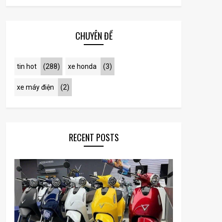
CHUYÊN ĐỀ
tin hot
(288)
xe honda
(3)
xe máy điện
(2)
RECENT POSTS