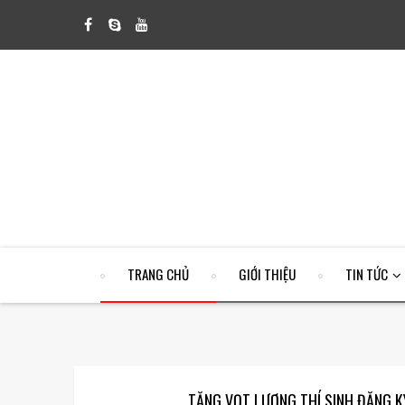
TRANG CHỦ
GIỚI THIỆU
TIN TỨC
TĂNG VỌT LƯỢNG THÍ SINH ĐĂNG K