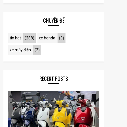
CHUYÊN ĐỀ
tin hot
(288)
xe honda
(3)
xe máy điện
(2)
RECENT POSTS