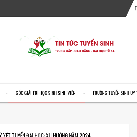
GÓC GIẢI TRÍ HỌC SINH SINH VIÊN
TRƯỜNG TUYỂN SINH UY 
Ý XÉT TUYỂN ĐẠI HỌC: XU HƯỚNG NĂM 2024