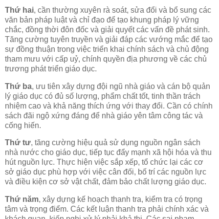
Thứ hai
, cần thường xuyên rà soát, sửa đổi và bổ sung các
văn bản pháp luật và chỉ đạo để tạo khung pháp lý vững
chắc, đồng thời đôn đốc và giải quyết các vấn đề phát sinh.
Tăng cường tuyên truyền và giải đáp các vướng mắc để tạo
sự đồng thuận trong việc triển khai chính sách và chủ động
tham mưu với cấp uỷ, chính quyền địa phương về các chủ
trương phát triển giáo dục.
Thứ ba
, ưu tiên xây dựng đội ngũ nhà giáo và cán bộ quản
lý giáo dục có đủ số lượng, phẩm chất tốt, tinh thần trách
nhiệm cao và khả năng thích ứng với thay đổi. Cần có chính
sách đãi ngộ xứng đáng để nhà giáo yên tâm công tác và
cống hiến.
Thứ tư
, tăng cường hiệu quả sử dụng nguồn ngân sách
nhà nước cho giáo dục, tiếp tục đẩy mạnh xã hội hóa và thu
hút nguồn lực. Thực hiện việc sắp xếp, tổ chức lại các cơ
sở giáo dục phù hợp với việc cân đối, bố trí các nguồn lực
và điều kiện cơ sở vật chất, đảm bảo chất lượng giáo dục.
Thứ năm
, xây dựng kế hoạch thanh tra, kiểm tra có trọng
tâm và trọng điểm. Các kết luận thanh tra phải chính xác và
khách quan, kiến nghị xử lý phải khả thi. Các sai phạm