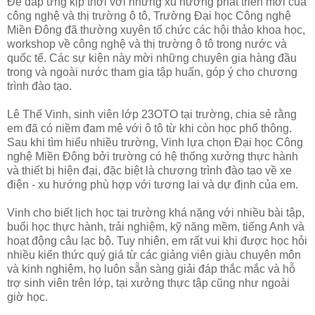
Để đáp ứng kịp thời với những xu hướng phát triển mới của
công nghệ và thị trường ô tô, Trường Đại học Công nghệ
Miền Đông đã thường xuyên tổ chức các hội thảo khoa học,
workshop về công nghệ và thị trường ô tô trong nước và
quốc tế. Các sự kiện này mời những chuyên gia hàng đầu
trong và ngoài nước tham gia tập huấn, góp ý cho chương
trình đào tạo.
Lê Thế Vinh, sinh viên lớp 23OTO tại trường, chia sẻ rằng
em đã có niềm đam mê với ô tô từ khi còn học phổ thông.
Sau khi tìm hiểu nhiều trường, Vinh lựa chọn Đại học Công
nghệ Miền Đông bởi trường có hệ thống xưởng thực hành
và thiết bị hiện đại, đặc biệt là chương trình đào tạo về xe
điện - xu hướng phù hợp với tương lai và dự định của em.
Vinh cho biết lịch học tại trường khá nặng với nhiều bài tập,
buổi học thực hành, trải nghiệm, kỹ năng mềm, tiếng Anh và
hoạt động câu lạc bộ. Tuy nhiên, em rất vui khi được học hỏi
nhiều kiến thức quý giá từ các giảng viên giàu chuyên môn
và kinh nghiệm, họ luôn sẵn sàng giải đáp thắc mắc và hỗ
trợ sinh viên trên lớp, tại xưởng thực tập cũng như ngoài
giờ học.