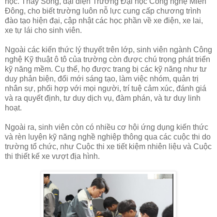
học. Thầy Song, đại diện Trường Đại học Công nghệ Miền
Đông, cho biết trường luôn nỗ lực cung cấp chương trình
đào tạo hiện đại, cập nhật các học phần về xe điện, xe lai,
xe tự lái cho sinh viên.
Ngoài các kiến thức lý thuyết trên lớp, sinh viên ngành Công
nghệ Kỹ thuật ô tô của trường còn được chú trọng phát triển
kỹ năng mềm. Cụ thể, họ được trang bị các kỹ năng như tư
duy phản biện, đổi mới sáng tạo, làm việc nhóm, quản trị
nhân sự, phối hợp với mọi người, trí tuệ cảm xúc, đánh giá
và ra quyết định, tư duy dịch vụ, đàm phán, và tư duy linh
hoạt.
Ngoài ra, sinh viên còn có nhiều cơ hội ứng dụng kiến thức
và rèn luyện kỹ năng nghề nghiệp thông qua các cuộc thi do
trường tổ chức, như Cuộc thi xe tiết kiệm nhiên liệu và Cuộc
thi thiết kế xe vượt địa hình.