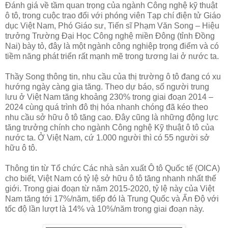
Đánh giá về tầm quan trọng của ngành Công nghệ kỹ thuật
ô tô, trong cuộc trao đổi với phóng viên Tạp chí điện tử Giáo
dục Việt Nam, Phó Giáo sư, Tiến sĩ Phạm Văn Song – Hiệu
trưởng Trường Đại Học Công nghệ miền Đông (tỉnh Đồng
Nai) bày tỏ, đây là một ngành công nghiệp trọng điểm và có
tiềm năng phát triển rất mạnh mẽ trong tương lai ở nước ta.
Thầy Song thông tin, nhu cầu của thị trường ô tô đang có xu
hướng ngày càng gia tăng. Theo dự báo, số người trung
lưu ở Việt Nam tăng khoảng 230% trong giai đoạn 2014 –
2024 cùng quá trình đô thị hóa nhanh chóng đã kéo theo
nhu cầu sở hữu ô tô tăng cao. Đây cũng là những động lực
tăng trưởng chính cho ngành Công nghệ Kỹ thuật ô tô của
nước ta. Ở Việt Nam, cứ 1.000 người thì có 55 người sở
hữu ô tô.
Thông tin từ Tổ chức Các nhà sản xuất Ô tô Quốc tế (OICA)
cho biết, Việt Nam có tỷ lệ sở hữu ô tô tăng nhanh nhất thế
giới. Trong giai đoạn từ năm 2015-2020, tỷ lệ này của Việt
Nam tăng tới 17%/năm, tiếp đó là Trung Quốc và Ấn Độ với
tốc độ lần lượt là 14% và 10%/năm trong giai đoạn này.