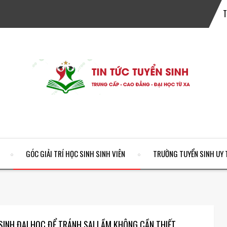
GÓC GIẢI TRÍ HỌC SINH SINH VIÊN
TRƯỜNG TUYỂN SINH UY 
SINH ĐẠI HỌC ĐỂ TRÁNH SAI LẦM KHÔNG CẦN THIẾT