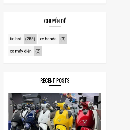
CHUYÊN ĐỀ
tin hot
(288)
xe honda
(3)
xe máy điện
(2)
RECENT POSTS