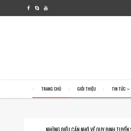
TRANG CHỦ
GIỚI THIỆU
TIN TỨC
NHỮNG ĐIỀU CẦN NHỚ VỀ QUY ĐỊNH TUYỂN 