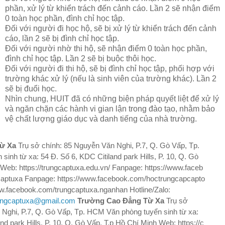
phần, xử lý từ khiển trách đến cảnh cáo. Lần 2 sẽ nhận điểm
0 toàn học phần, đình chỉ học tập.
Đối với người đi học hộ, sẽ bị xử lý từ khiển trách đến cảnh
cáo, lần 2 sẽ bị đình chỉ học tập.
Đối với người nhờ thi hộ, sẽ nhận điểm 0 toàn học phần,
đình chỉ học tập. Lần 2 sẽ bị buộc thôi học.
Đối với người đi thi hộ, sẽ bị đình chỉ học tập, phối hợp với
trường khác xử lý (nếu là sinh viên của trường khác). Lần 2
sẽ bị đuổi học.
Nhìn chung, HUIT đã có những biện pháp quyết liệt để xử lý
và ngăn chặn các hành vi gian lận trong đào tạo, nhằm bảo
vệ chất lượng giáo dục và danh tiếng của nhà trường.
Từ Xa
Trụ sở chính: 85 Nguyễn Văn Nghi, P.7, Q. Gò Vấp, Tp.
inh từ xa: 54 Đ. Số 6, KDC Citiland park Hills, P. 10, Q. Gò
h Web:
https://trungcaptuxa.edu.vn/
Fanpage:
https://www.faceb
captuxa
Fanpage:
https://www.facebook.com/hoctrungcapcapto
ww.facebook.com/trungcaptuxa.nganhan
Hotline/Zalo:
ungcaptuxa@gmail.com
Trường Cao Đẳng Từ Xa
Trụ sở
 Nghi, P.7, Q. Gò Vấp, Tp. HCM Văn phòng tuyển sinh từ xa:
and park Hills, P. 10, Q. Gò Vấp, T.p Hồ Chí Minh Web:
https://c