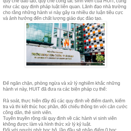
quy chế đào tạo, quy chế công tác sinh viên của HUIT, cũng
như các quy định pháp luật liên quan. Lãnh đạo nhà trường
cho rằng những hành vi này gây ra nhiều dư luận tiêu cực
và ảnh hưởng đến chất lượng giáo dục đào tạo.
Để ngăn chặn, phòng ngừa và xử lý nghiêm khắc những
hành vi này, HUIT đã đưa ra các biện pháp cụ thể:
Rà soát, thực hiện đầy đủ các quy định về điểm danh, kiểm
tra và thi kết thúc học phần, đối chiếu thông tin với căn cước
công dân, thẻ sinh viên.
Tuyên truyền rộng rãi quy định về các hành vi sinh viên
không được làm và hình thức xử lý kỷ luật.
Đối với người nhờ học hộ, lần đầu sẽ nhận điểm 0 học