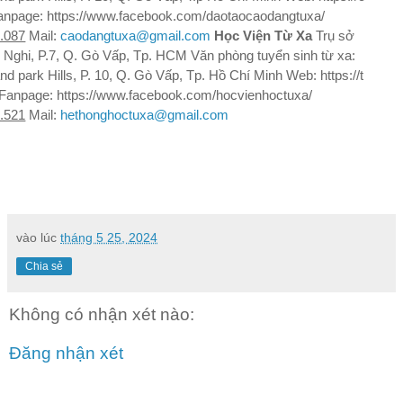
anpage:
https://www.facebook.com/daotaocaodangtuxa/
.087
Mail:
caodangtuxa@gmail.com
Học Viện Từ Xa
Trụ sở
 Nghi, P.7, Q. Gò Vấp, Tp. HCM Văn phòng tuyển sinh từ xa:
and park Hills, P. 10, Q. Gò Vấp, Tp. Hồ Chí Minh Web:
https://t
Fanpage:
https://www.facebook.com/hocvienhoctuxa/
.521
Mail:
hethonghoctuxa@gmail.com
vào lúc
tháng 5 25, 2024
Chia sẻ
Không có nhận xét nào:
Đăng nhận xét