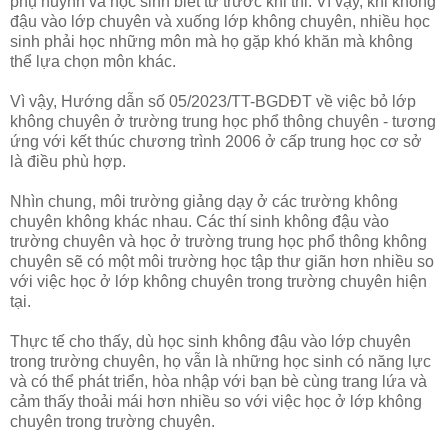
phụ huynh và học sinh biết từ trước khi thi. Vì vậy, khi không
đậu vào lớp chuyên và xuống lớp không chuyên, nhiều học
sinh phải học những môn mà họ gặp khó khăn mà không
thể lựa chọn môn khác.
Vì vậy, Hướng dẫn số 05/2023/TT-BGDĐT về việc bỏ lớp
không chuyên ở trường trung học phổ thông chuyên - tương
ứng với kết thúc chương trình 2006 ở cấp trung học cơ sở
là điều phù hợp.
Nhìn chung, môi trường giảng dạy ở các trường không
chuyên không khác nhau. Các thí sinh không đậu vào
trường chuyên và học ở trường trung học phổ thông không
chuyên sẽ có một môi trường học tập thư giãn hơn nhiều so
với việc học ở lớp không chuyên trong trường chuyên hiện
tại.
Thực tế cho thấy, dù học sinh không đậu vào lớp chuyên
trong trường chuyên, họ vẫn là những học sinh có năng lực
và có thể phát triển, hòa nhập với bạn bè cùng trang lứa và
cảm thấy thoải mái hơn nhiều so với việc học ở lớp không
chuyên trong trường chuyên.