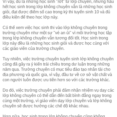
Vì vậy, dù là những học sinh "rớt" từ lớp chuyên, nhưng hầu
hết học sinh trong lớp không chuyên vẫn là những học sinh
giỏi, đạt được điểm số cao trong kỳ thi tuyển sinh 10 và đủ
điều kiện để theo học lớp này.
Có thể xem việc học sinh thi vào lớp không chuyên trong
trường chuyên như một sự "vé an ủi" vì môi trường học tập
trong lớp không chuyên vẫn tương đối tốt. Học sinh trong
lớp này đều là những học sinh giỏi và được học cùng với
các giáo viên của trường chuyên.
Tuy nhiên, việc trường chuyên tuyển sinh lớp không chuyên
cũng đã gây ra ý kiến trái chiều trong dư luận trong những
năm qua. Trường chuyên có mục tiêu đào tạo nhân tài cho
địa phương và quốc gia, vì vậy, đầu tư về cơ sở vật chất và
con người luôn được ưu tiên hơn so với các trường khác.
Do đó, việc trường chuyên phải đảm nhận nhiệm vụ dạy các
lớp không chuyên có thể dẫn đến bất bình đẳng ngay trong
cùng một trường, vì giáo viên dạy lớp chuyên và lớp không
chuyên sẽ được hưởng các chế độ khác nhau.
Hơn nữa, học sinh trong lớp không chuyên cũng không